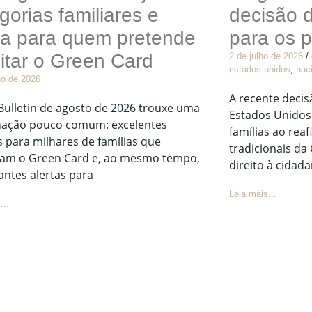
gorias familiares e
decisão 
ta para quem pretende
para os p
citar o Green Card
2 de julho de 2026
/
estados unidos
,
nac
ho de 2026
A recente deci
Bulletin de agosto de 2026 trouxe uma
Estados Unidos 
ação pouco comum: excelentes
famílias ao rea
s para milhares de famílias que
tradicionais da
am o Green Card e, ao mesmo tempo,
direito à cidada
antes alertas para
Leia mais...
...