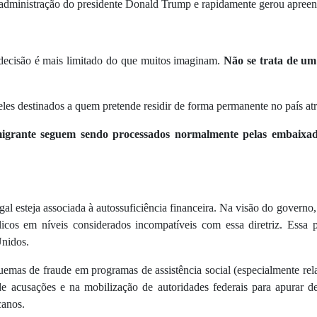
a da administração do presidente Donald Trump e rapidamente gerou apree
decisão é mais limitado do que muitos imaginam.
Não se trata de um 
ueles destinados a quem pretende residir de forma permanente no país a
migrante seguem sendo processados normalmente pelas embaixad
 esteja associada à autossuficiência financeira. Na visão do governo,
licos em níveis considerados incompatíveis com essa diretriz. Ess
Unidos.
as de fraude em programas de assistência social (especialmente rela
e acusações e na mobilização de autoridades federais para apurar de
canos.