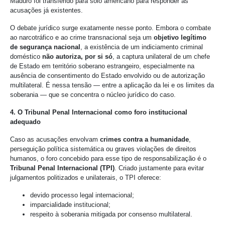
Maduro foi transferido para solo americano para responder às
acusações já existentes.
O debate jurídico surge exatamente nesse ponto. Embora o combate
ao narcotráfico e ao crime transnacional seja um
objetivo legítimo
de segurança nacional
, a existência de um indiciamento criminal
doméstico
não autoriza, por si só
, a captura unilateral de um chefe
de Estado em território soberano estrangeiro, especialmente na
ausência de consentimento do Estado envolvido ou de autorização
multilateral. É nessa tensão — entre a aplicação da lei e os limites da
soberania — que se concentra o núcleo jurídico do caso.
4. O Tribunal Penal Internacional como foro institucional
adequado
Caso as acusações envolvam
crimes contra a humanidade
,
perseguição política sistemática ou graves violações de direitos
humanos, o foro concebido para esse tipo de responsabilização é o
Tribunal Penal Internacional (TPI)
. Criado justamente para evitar
julgamentos politizados e unilaterais, o TPI oferece:
devido processo legal internacional;
imparcialidade institucional;
respeito à soberania mitigada por consenso multilateral.