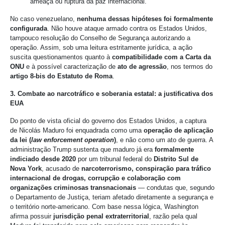
ameaça ou ruptura da paz internacional.
No caso venezuelano,
nenhuma dessas hipóteses foi formalmente
configurada
. Não houve ataque armado contra os Estados Unidos,
tampouco resolução do Conselho de Segurança autorizando a
operação. Assim, sob uma leitura estritamente jurídica, a ação
suscita questionamentos quanto à
compatibilidade com a Carta da
ONU
e à possível caracterização de
ato de agressão
, nos termos do
artigo 8-bis do Estatuto de Roma
.
3. Combate ao narcotráfico e soberania estatal: a justificativa dos
EUA
Do ponto de vista oficial do governo dos Estados Unidos, a captura
de Nicolás Maduro foi enquadrada como uma
operação de aplicação
da lei (
law enforcement operation
)
, e não como um ato de guerra. A
administração Trump sustenta que maduro já era
formalmente
indiciado desde 2020
por um tribunal federal do
Distrito Sul de
Nova York
, acusado de
narcoterrorismo, conspiração para tráfico
internacional de drogas, corrupção e colaboração com
organizações criminosas transnacionais
— condutas que, segundo
o Departamento de Justiça, teriam afetado diretamente a segurança e
o território norte-americano. Com base nessa lógica, Washington
afirma possuir
jurisdição penal extraterritorial
, razão pela qual