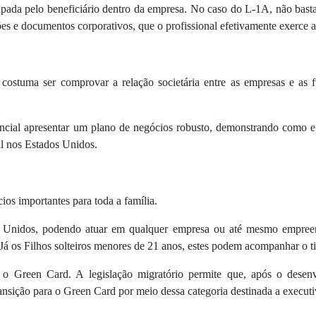
da pelo beneficiário dentro da empresa. No caso do L-1A, não basta po
s e documentos corporativos, que o profissional efetivamente exerce at
costuma ser comprovar a relação societária entre as empresas e as 
encial apresentar um plano de negócios robusto, demonstrando como e
al nos Estados Unidos.
os importantes para toda a família.
dos Unidos, podendo atuar em qualquer empresa ou até mesmo empreen
. Já os Filhos solteiros menores de 21 anos, estes podem acompanhar o ti
 o Green Card. A legislação migratório permite que, após o desen
ansição para o Green Card por meio dessa categoria destinada a executi