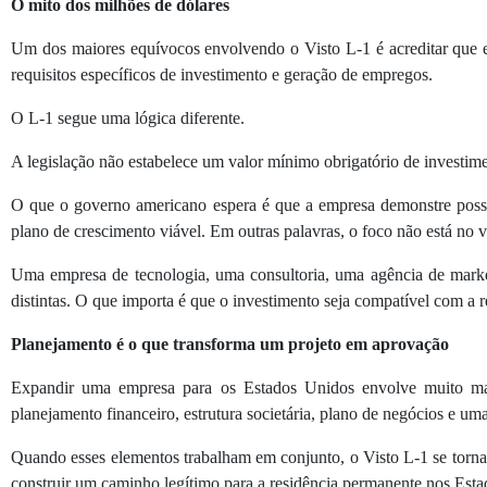
O mito dos milhões de dólares
Um dos maiores equívocos envolvendo o Visto L-1 é acreditar que el
requisitos específicos de investimento e geração de empregos.
O L-1 segue uma lógica diferente.
A legislação não estabelece um valor mínimo obrigatório de investim
O que o governo americano espera é que a empresa demonstre possuir 
plano de crescimento viável. Em outras palavras, o foco não está no v
Uma empresa de tecnologia, uma consultoria, uma agência de marke
distintas. O que importa é que o investimento seja compatível com a 
Planejamento é o que transforma um projeto em aprovação
Expandir uma empresa para os Estados Unidos envolve muito mais
planejamento financeiro, estrutura societária, plano de negócios e uma
Quando esses elementos trabalham em conjunto, o Visto L-1 se torna u
construir um caminho legítimo para a residência permanente nos Est